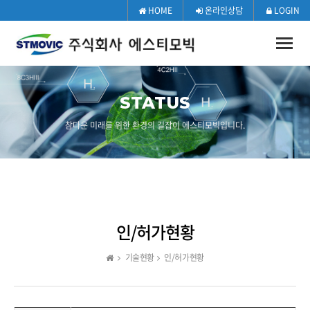
HOME
온라인상담
LOGIN
Toggle
naviga
STATUS
참다운 미래를 위한 환경의 길잡이 에스티모빅입니다.
인/허가현황
기술현황
인/허가현황