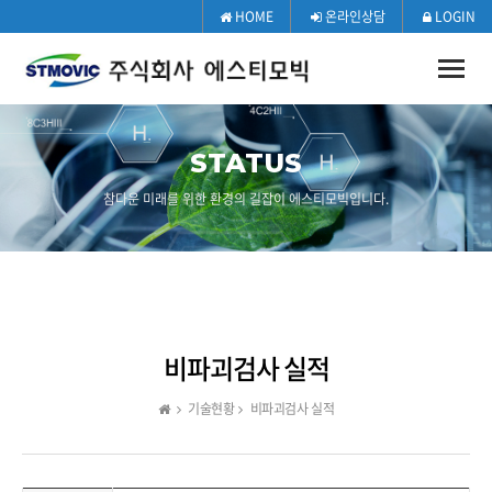
HOME
온라인상담
LOGIN
Toggle
naviga
STATUS
참다운 미래를 위한 환경의 길잡이 에스티모빅입니다.
비파괴검사 실적
기술현황
비파괴검사 실적