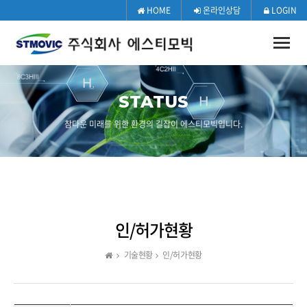
HOME
온라인상담
LOGIN
Toggle
naviga
STATUS
참다운 미래를 위한 환경의 길잡이 에스티모빅입니다.
인/허가현황
기술현황
인/허가현황