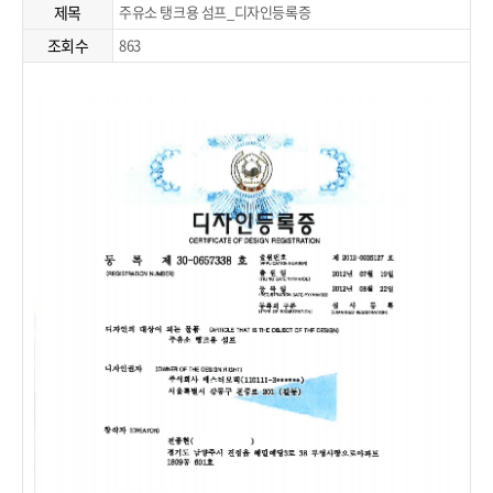
제목
주유소 탱크용 섬프_디자인등록증
조회수
863