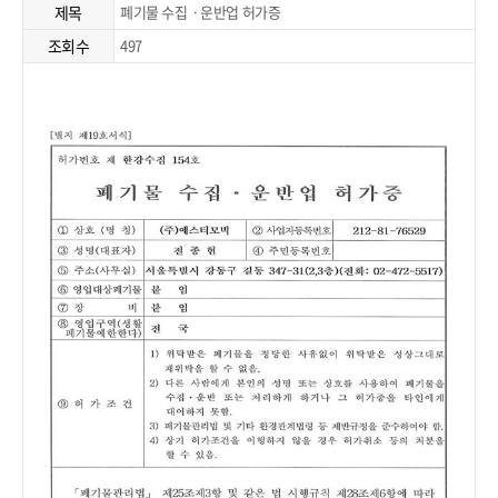
제목
폐기물 수집ㆍ운반업 허가증
조회수
497