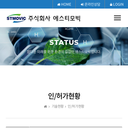
HOME
온라인상담
LOGIN
Toggle
naviga
STATUS
참다운 미래를 위한 환경의 길잡이 에스티모빅입니다.
인/허가현황
기술현황
인/허가현황