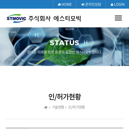
HOME
온라인상담
LOGIN
Toggle
naviga
STATUS
참다운 미래를 위한 환경의 길잡이 에스티모빅입니다.
인/허가현황
기술현황
인/허가현황